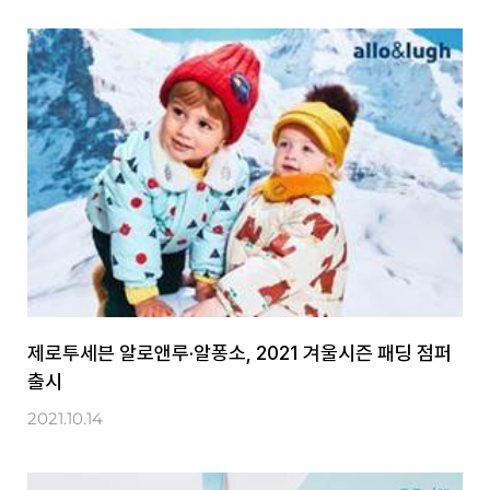
제로투세븐 알로앤루·알퐁소, 2021 겨울시즌 패딩 점퍼
출시
2021.10.14