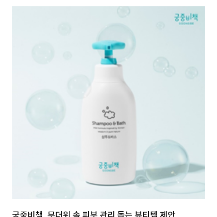
궁중비책, 무더위 속 피부 관리 돕는 뷰티템 제안