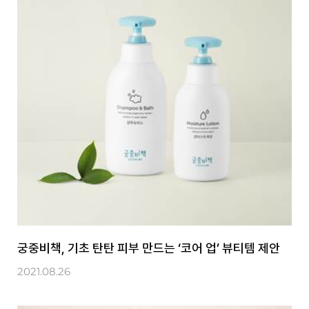
궁중비책, 기초 탄탄 피부 만드는 ‘코어 업’ 뷰티템 제안
2021.08.26