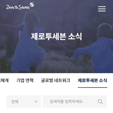
제로투세븐 소식
치체계
기업 연혁
글로벌 네트워크
제로투세븐 소식