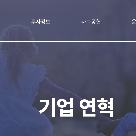
투자정보
사회공헌
책
재무정보
Love Project
윤리
age
기업지배구조
가족친화경영문화
전자공고
기업 연혁
IR 자료실