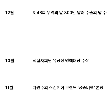
12월
제48회 무역의 날 300만 달러 수출의 탑 
10월
적십자회원 유공장 명예대장 수상
11월
자연주의 스킨케어 브랜드 ‘궁중비책’ 론칭