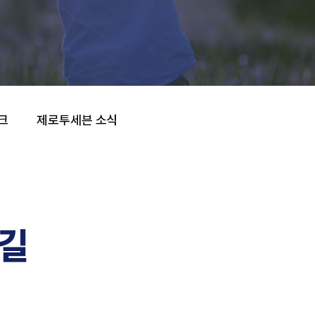
크
제로투세븐 소식
 길