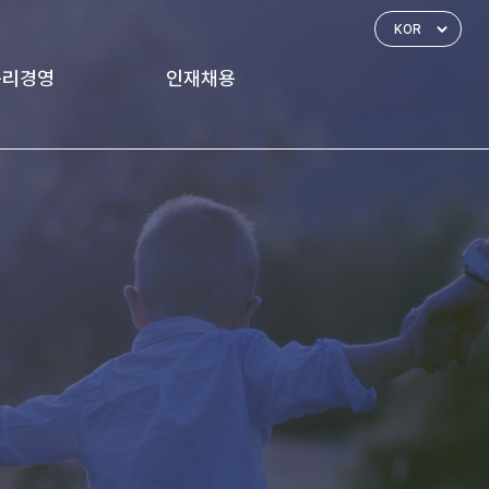
윤리경영
인재채용
경영 체계
인재상
신고하기
인사제도
복리후생
채용공고