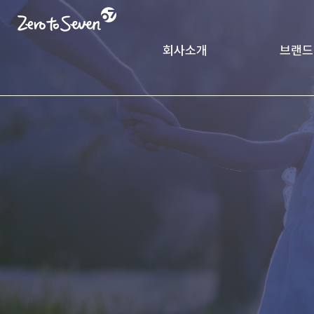
회사소개
브랜드
제로투세븐 소개
궁중비
인사말
CK Pack
가치체계
기업연혁
글로벌 네트워크