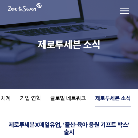
제로투세븐 소식
치체계
기업 연혁
글로벌 네트워크
제로투세븐 소식
제로투세븐X매일유업, ‘출산·육아 응원 기프트 박스’
출시