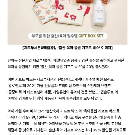
[
제로투세븐
X
매일유업 ‘출산·육아 응원 기프트 박스’ 이미지
]
유아동 전문기업 제로투세븐이 매일유업과 함께 건강한 출산을 축하하고 행복한
육아를 응원하기 위한 ‘출산·육아 응원 기프트 박스’를 23일 출시했다
.
이번 기프트 박스는 제로투세븐의 펀
&
유니크 캐릭터 캐주얼 패션 브랜드
‘알로앤루’의
2021
가을 신상품과 프리미엄 자연주의 스킨케어 브랜드
‘궁중비책’의 베스트셀러 제품
,
매일유업의 유아식 전문 브랜드 ‘앱솔루트’의
아이와 엄마를 위한 영양 제품까지 육아 필수템들을 모두 담았다
.
아이 개월 수에 따라 크게 ‘출산축하 기프트 박스’와 ‘육아응원 기프트 박스’로
나뉘며 각각
5
만원
, 10
만원 두 가지 금액대로 제품 구성을 달리해 실속을 한층
높였다
.
시기별로 꼭 필요한 아이템을 가득 담아 초보 부모의 선물 선택 고민을
해결해 줄 것으로 기대된다
.
출산·육아 기프트 박스는 최대
39%
할인된 가격으로