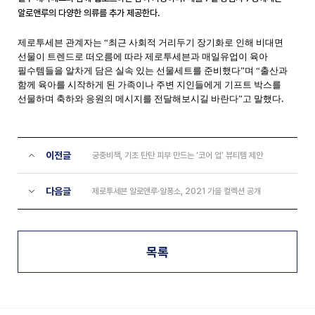
알로앤루의 다양한 의류를 추가 제공한다
.
제로투세븐 관계자는 “최근 사회적 거리두기 장기화로 인해 비대면
선물이 트렌드로 떠오름에 따라 제로투세븐과 매일유업이 육아
필수템들을 알차게 담은 실속 있는 선물세트를 준비했다”며 “출산과
함께 육아를 시작하게 된 가족이나 주변 지인들에게 기프트 박스를
.
선물하며 축하와 응원의 메시지를 전달해보시길 바란다”고 말했다
이전글
궁중비책, 기초 탄탄 피부 만드는 ‘코어 업’ 뷰티템 제안
다음글
제로투세븐 알로앤루·알퐁소, 2021 가을 컬렉션 공개
목록