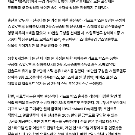
제로투세븐닷컴에서 구입 가능하다
.
특히 이번 선물세트의 모든 포장재는
분리배출 및 재활용이 용이한 종이 소재를 활용해 환경까지 고려했다
.
출산을 앞두거나 신생아를 둔 가정을 위한 출산축하 기프트 박스는
5
만원 구성에
△알로앤루 상하복
&
내의
2
종△궁중비책 샴푸
&
바스 △매일유업 맘스앱솔루트
영양 파우더
2
팩을 담았다
. 10
만원 구성을 선택할 시 △알로앤루 상하복
3
종 △
궁중비책 샴푸
&
바스
,
모이스처 로션
,
수딩파우더 △매일유업 맘스앱솔루트
식물성 오메가
3
한 달 분을 받아볼 수 있다
.
생후
6
개월부터 돌 전 아이를 둔 가정을 위한 육아응원 기프트 박스는
5
만원
구성에 △알로앤루 상하복
&
내의
2
종 △궁중비책 샴푸
&
바스 △매일유업
앱솔루트 유기농 궁
2
단계 스틱 분유
1
박스를 담았다
. 10
만원 구성은 △알로앤루
상하복
3
종 △궁중비책 샴푸
&
바스
,
모이스처 로션 및 립밤
,
페이스 로션 △
매일유업 앱솔루트 유기농 궁
2
단계 스틱 분유
2
박스로 구성됐다
.
한편
,
제로투세븐은 이번 출산·육아 기프트 박스 출시를 기념해 다양한 할인 및
적립 혜택을 제공하고 소비자 참여
SNS
이벤트도 진행한다
.
제로투세븐닷컴에서
기프트 박스를 구매하면 결제 금액의
10%
가
Maeil Do(
매일 두
)
포인트로
적립되고
,
알로앤루의 가을 신상품을
20%
할인된 금액으로 구입할 수 있는
쿠폰을 제공한다
.
또한 기프트 박스를 구매하거나 선물 받은 고객을 대상으로
인스타그램 인증 이벤트도 진행하는데
,
개인 인스타그램 계정에 제품 인증샷을
필수 해시태그와 함께 업로드하면 참여 가능하다
.
매월
7
일 당첨자
7
명에게는