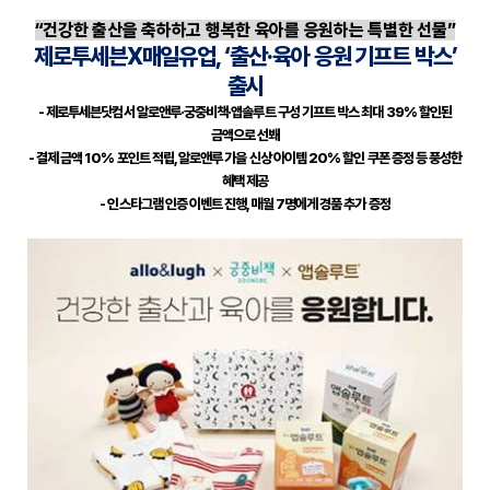
“건강한 출산을 축하하고 행복한 육아를 응원하는 특별한 선물”
제로투세븐
X
매일유업
,
‘출산·육아 응원 기프트 박스’
출시
-
제로투세븐닷컴서 알로앤루·궁중비책·앱솔루트 구성 기프트 박스 최대
39%
할인된
금액으로 선봬
-
결제 금액
10%
포인트 적립
,
알로앤루 가을 신상 아이템
20%
할인 쿠폰 증정 등 풍성한
혜택 제공
-
인스타그램 인증 이벤트 진행
,
매월
7
명에게 경품 추가 증정