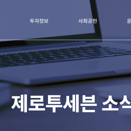
투자정보
사회공헌
책
재무정보
Love Project
윤리
age
기업지배구조
가족친화경영문화
전자공고
제로투세븐 소
IR 자료실