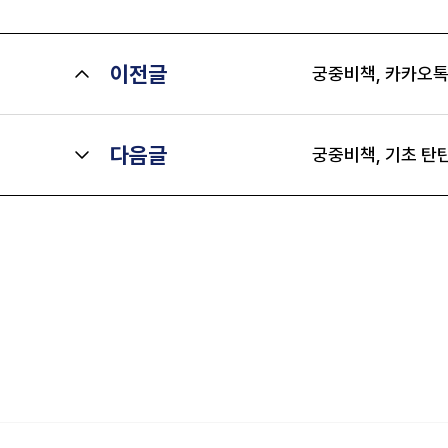
이전글
궁중비책, 카카오톡 
다음글
궁중비책, 기초 탄탄