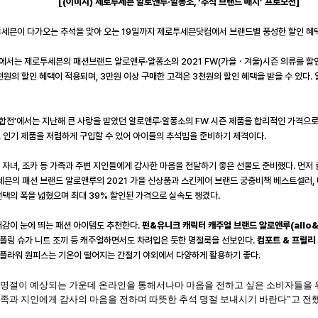
[(
이미지
)
제로투세븐 알로앤루·알퐁소
,
‘추석 브랜드 매치’ 프로모션
]
세븐이 다가오는 추석을 맞아 오는
19
일까지 제로투세븐닷컴에서 브랜드별 풍성한 할인 혜
에서는 제로투세븐의 패션브랜드 알로앤루·알퐁소의
2021 FW(
가을ㆍ겨울
)
시즌 의류를 할
천원의 할인 혜택이 적용되며
, 3
만원 이상 구매한 고객은
3
천원의 할인 혜택을 받을 수 있다
.
연합전
'
에서는 지난해 큰 사랑을 받았던 알로앤루·알퐁소의
FW
시즌 제품을 합리적인 가격으
.
인기 제품을 저렴하게 구입할 수 있어 아이들의 추석빔을 준비하기 제격이다
.
 자녀
,
조카 등 가족과 주변 지인들에게 감사한 마음을 전달하기 좋은 선물도 준비했다
.
먼저 
세븐의 패션 브랜드 알로앤루의
2021
가을 신상품과 스킨케어 브랜드 궁중비책 베스트셀러
,
선택의 폭을 넓혔으며 최대
39%
할인된 가격으로 실속도 챙겼다
.
러감이 눈에 띄는 패션 아이템도 추천한다
.
펀
&
유니크 캐릭터 캐주얼 브랜드 알로앤루
(allo
▲폴링 슈가 니트 조끼 등 캐주얼하면서도 차려입은 듯한 명절룩을 선보인다
.
컴포트
&
프릴리
 플라워 원피스는 기온이 떨어지는 간절기 야외에서 다양하게 활용하기 좋다
.
 명절이 예상되는 가운데 온라인을 통해서나마 마음을 전하고 싶은 소비자들을 
족과 지인에게 감사의 마음을 전하며 따뜻한 추석 명절 보내시기 바란다”고 전