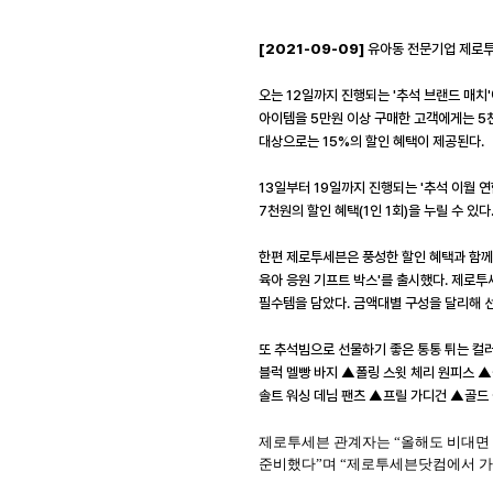
[2021-09-09]
유아동 전문기업 제로투
오는
12
일까지 진행되는
'
추석 브랜드 매치
'
아이템을
5
만원 이상 구매한 고객에게는
5
대상으로는
15%
의 할인 혜택이 제공된다
.
13
일부터
19
일까지 진행되는
'
추석 이월 
7
천원의 할인 혜택
(1
인
1
회
)
을 누릴 수 있다
한편 제로투세븐은 풍성한 할인 혜택과 함께
육아 응원 기프트 박스
'
를 출시했다
.
제로투
필수템을 담았다
.
금액대별 구성을 달리해 
또 추석빔으로 선물하기 좋은 통통 튀는 컬
블럭 멜빵 바지 ▲폴링 스윗 체리 원피스 
솔트 워싱 데님 팬츠 ▲프릴 가디건 ▲골드
제로투세븐 관계자는 “올해도 비대면
준비했다”며 “제로투세븐닷컴에서 가