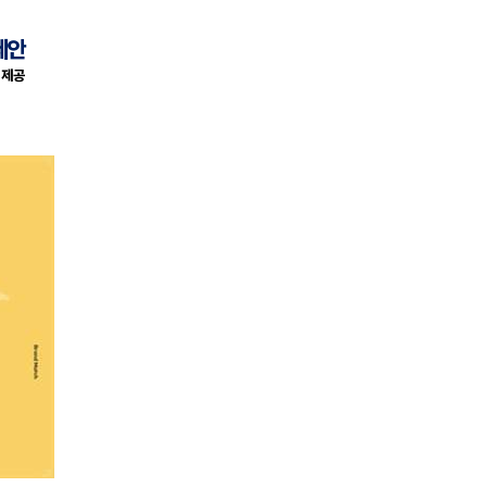
제안
 제공