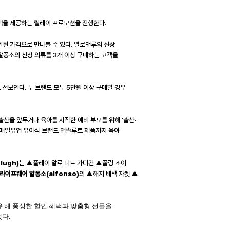
택을 제공하는 릴레이 프로모션을 진행한다
.
인된 가격으로 만나볼 수 있다
.
알로앤루의 신상
알퐁소의 신상 의류를
3
개 이상 구매하는 고객을
로 선보인다
.
두 브랜드 모두
5
만원 이상 구매할 경우
출산을 앞두거나 육아를 시작한 예비 부모를 위해
'
출산·
매일유업 유아식 브랜드 앱솔루트 제품까지 육아
&lugh)
는 ▲플레이 알로 니트 가디건 ▲폴링 조이
 라이프웨어 알퐁소
(alfonso)
의 ▲해지 배색 자켓 ▲
위해 풍성한 할인 혜택과 맞춤형 선물을
.
했다