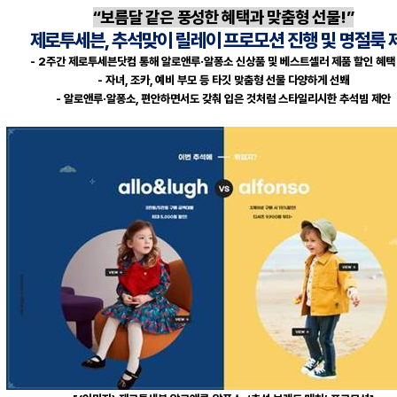
“보름달 같은 풍성한 혜택과 맞춤형 선물
!
”
제로투세븐
,
추석맞이 릴레이 프로모션 진행 및 명절룩 
- 2
주간 제로투세븐닷컴 통해 알로앤루·알퐁소 신상품 및 베스트셀러 제품 할인 혜택
-
자녀
,
조카
,
예비 부모 등 타깃 맞춤형 선물 다양하게 선봬
-
알로앤루·알퐁소
,
편안하면서도 갖춰 입은 것처럼 스타일리시한 추석빔 제안