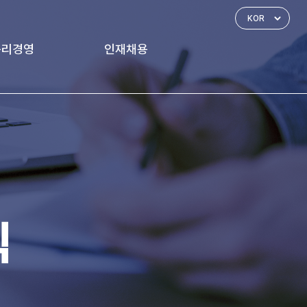
윤리경영
인재채용
경영 체계
인재상
신고하기
인사제도
복리후생
식
채용공고