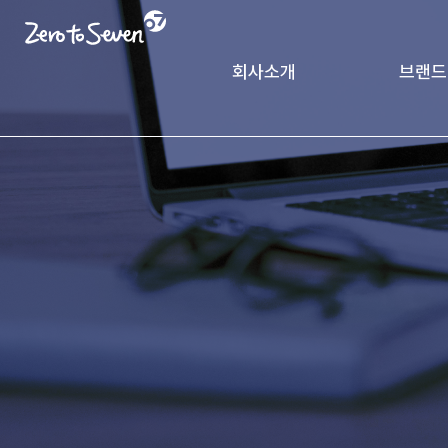
회사소개
브랜드
제로투세븐 소개
궁중비
인사말
CK Pack
가치체계
기업연혁
글로벌 네트워크