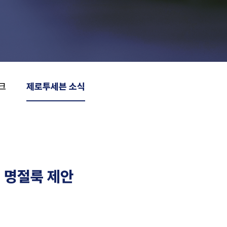
크
제로투세븐 소식
 명절룩 제안