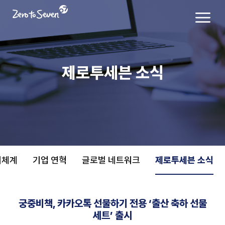
제로투세븐 소식
치체계
기업 연혁
글로벌 네트워크
제로투세븐 소식
궁중비책, 카카오톡 선물하기 전용 ‘출산 축하 선물
세트’ 출시