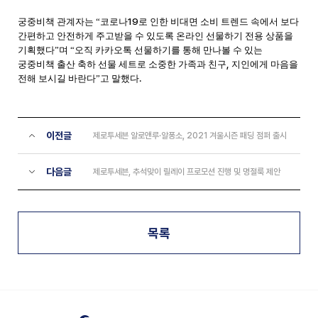
19
궁중비책 관계자는 “코로나
로 인한 비대면 소비 트렌드 속에서 보다
간편하고 안전하게 주고받을 수 있도록 온라인 선물하기 전용 상품을
기획했다”며 “오직 카카오톡 선물하기를 통해 만나볼 수 있는
,
궁중비책 출산 축하 선물 세트로 소중한 가족과 친구
지인에게 마음을
.
전해 보시길 바란다”고 말했다
이전글
제로투세븐 알로앤루·알퐁소, 2021 겨울시즌 패딩 점퍼 출시
다음글
제로투세븐, 추석맞이 릴레이 프로모션 진행 및 명절룩 제안
목록