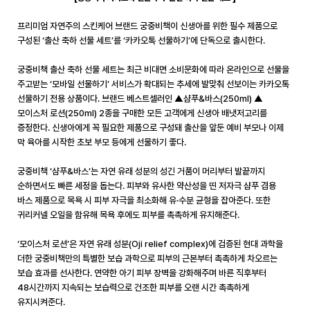
프리미엄 자연주의 스킨케어 브랜드 궁중비책이 신생아를 위한 필수 제품으로
구성된 ‘출산 축하 선물 세트’를 ‘카카오톡 선물하기’에 단독으로 출시한다
.
궁중비책 출산 축하 선물 세트는 최근 비대면 소비문화에 따라 온라인으로 선물을
주고받는 ‘모바일 선물하기’ 서비스가 확대되는 추세에 발맞춰 선보이는 카카오톡
선물하기 전용 상품이다
.
브랜드 베스트셀러인 ▲샴푸
&
바스
(250ml)
▲
모이스처 로션
(250ml) 2
종을 구매한 모든 고객에게 신생아 배냇저고리를
증정한다
.
신생아에게 꼭 필요한 제품으로 구성돼 출산을 앞둔 예비 부모나 이제
막 육아를 시작한 초보 부모 등에게 선물하기 좋다
.
궁중비책 ‘샴푸
&
바스’는 자연 유래 성분의 성긴 거품이 머리부터 발끝까지
순하면서도 빠른 세정을 돕는다
.
피부와 유사한 약산성을 띤 저자극 샴푸 겸용
바스 제품으로 목욕 시 피부 자극을 최소화해 유·수분 균형을 잡아준다
.
또한
귀리커넬 오일을 함유해 목욕 후에도 피부를 촉촉하게 유지해준다
.
‘모이스처 로션’은 자연 유래 성분
(Oji relief complex)
에 검증된 현대 과학을
더한 궁중비책만의 특별한 보습 과학으로 피부의 근본부터 촉촉하게 차오르는
보습 효과를 선사한다
.
연약한 아기 피부 장벽을 강화해주며 바른 직후부터
48
시간까지 지속되는 보습력으로 건조한 피부를 오랜 시간 촉촉하게
유지시켜준다
.