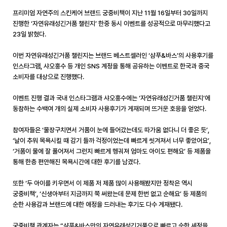
프리미엄 자연주의 스킨케어 브랜드 궁중비책이 지난
11
월
16
일부터
30
일까지
진행한 ‘자연유래성긴거품 챌린지’ 한중 동시 이벤트를 성공적으로 마무리했다고
23
일 밝혔다
.
이번 자연유래성긴거품 챌린지는 브랜드 베스트셀러인 ‘샴푸
&
바스’의 사용후기를
인스타그램
,
샤오홍수 등 개인
SNS
계정을 통해 공유하는 이벤트로 한국과 중국
소비자를 대상으로 진행했다
.
이벤트 진행 결과 국내 인스타그램과 샤오홍수에는 ‘자연유래성긴거품 챌린지’에
동참하는 수백여 개의 실제 소비자 사용후기가 게재되며 뜨거운 호응을 얻었다
.
참여자들은 ‘물장구치면서 거품이 눈에 들어갔는데도 따가움 없다니 더 좋은 듯’
,
‘날이 추워 목욕시킬 때 감기 들까 걱정이었는데 빠르게 씻겨져서 너무 좋았어요’
,
‘거품이 물에 잘 풀어져서 그런지 빠르게 헹궈져 엄마도 아이도 편해요’ 등 제품을
통해 한층 편안해진 목욕시간에 대한 후기를 남겼다
.
또한 ‘두 아이를 키우면서 이 제품 저 제품 많이 사용해봤지만 정착은 역시
궁중비책’
,
‘신생아부터 지금까지 쭉 써왔는데 문제 한번 없고 순해요’ 등 제품의
순한 사용감과 브랜드에 대한 애정을 드러내는 후기도 다수 게재됐다
.
궁중비책 관계자는 “샴푸
&
바스만의 자연유래성긴거품으로 빠르고 순한 세정을