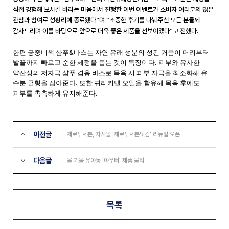
직접 경험해 보시길 바라는 마음에서 진행한 이번 이벤트가 소비자 여러분의 많은
관심과 참여로 성황리에 종료됐다”며 “소중한 후기를 나눠주신 모든 분들께
감사드리며 이를 바탕으로 앞으로 더욱 좋은 제품을 선보이겠다”고 전했다
.
&
한편 궁중비책 샴푸
바스는 자연 유래 성분의 성긴 거품이 머리부터
.
발끝까지 빠르고 순한 세정을 돕는 것이 특징이다
피부와 유사한
약산성의 저자극 샴푸 겸용 바스로 목욕 시 피부 자극을 최소화해 유·
.
수분 균형을 잡아준다
또한 귀리커넬 오일을 함유해 목욕 후에도
.
피부를 촉촉하게 유지해준다
이전글
제로투세븐, 자사몰 ‘제로투세븐닷컴’ 리뉴얼 오픈
다음글
올 겨울 유아동 ‘아우터’ 제품 불티
목록