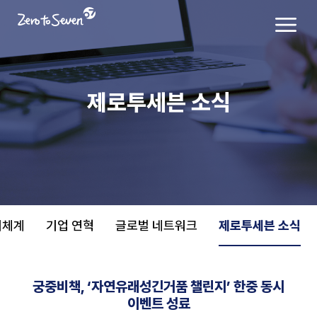
제로투세븐 소식
치체계
기업 연혁
글로벌 네트워크
제로투세븐 소식
궁중비책, ‘자연유래성긴거품 챌린지’ 한중 동시
이벤트 성료