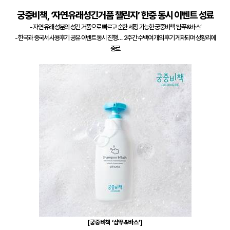
궁중비책
,
‘자연유래성긴거품 챌린지’ 한중 동시 이벤트 성료
-
자연 유래 성분의 성긴 거품으로 빠르고 순한 세정 가능한 궁중비책 ‘샴푸
&
바스’
-
한국과 중국서 사용후기 공유 이벤트 동시 진행…
2
주간 수백여 개의 후기 게재되며 성황리에
종료
[
궁중비책 ‘샴푸
&
바스’
]