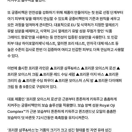
시켜주고 흡수력을 높였다
.
또 궁중비책은 안전성을 강화하기 위해 제품이 만들어지는 첫 원료 선정 단계부터
아기 피부에 닿을 때까지 안심할 수 있도록 궁중비책만의 기준과 원칙을 세우고
모든 과정을 엄격하게 관리한다
.
대표적으로
EU
및 식약처가 지정한 알레르기
유발 성분을 배제하고
,
식약처 고시 알레르기 유발 성분 무첨가 향인 ‘식품
그레이드 향료’만을 사용하는 등 안전성이 입증된 성분만을 사용한다
.
또 민감
피부 대상 하이포알러제닉 테스트
,
알러젠 프리 테스트
,
안자극 대체 테스트 등
높은 수준의 검사로 한번 더 검증하여 여리고 민감한 피부도 더욱 안심하고 사용할
수 있다
.
이번에 출시한 프리뮨 라인은 ▲프리뮨 샴푸
&
바스 ▲프리뮨 모이스처 로션 ▲
프리뮨 모이스처 크림 ▲프리뮨 레드 수딩 세럼 ▲프리뮨 이지 바스 ▲프리뮨
크리미 솝 ▲프리뮨 수딩 파우더 ▲프리뮨 모이스처 스틱 밤 ▲프리뮨 다이애퍼
크림 등 총
9
종으로 구성되어 있다
.
대표 제품인 ‘프리뮨 모이스처 로션’은 근본부터 튼튼하게
키워주고 촘촘하게
지켜주는 궁중비책만의 보습 솔루션을 적용했다
.
보습 장벽 성분
Royal Oji
Complex
™가 근본 보습부터 튼튼하게 키워주고 퀸즈랜드넛 오일의 촘촘한
보습막이 덧 바른듯
72
시간동안 촉촉함을 유지시켜준다
.
‘프리뮨 샴푸
&
바스’는 거품의 크기가 크고 성긴 형태를 띈 자연 유래 성긴