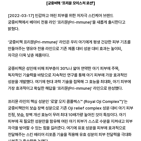
[
궁중비책 ‘프리뮨 모이스처 로션’
]
[2022-03-17]
민감하고 여린 피부를 위한 저자극 스킨케어 브랜드
궁중비책에서
베이비 전용 라인 ‘프리뮨
(Pri-mmune)
’을 새롭게 출시
한다고
밝혔다
.
‘궁중비책 프리뮨
(Pri-mmune)
’ 라인은
우리 아기에게
평생 건강한 피부 기초를
만들어주는 영유아 전용 라인으로 기존 제품 대비 성분 대비 효과는 높이되
,
자극은 더욱 낮춘 제품
이다
.
궁중비책은 성인에 비해 피부층이
30%
나 얇아 연약한 아기 피부에 주목
,
독자적인 기술력을 바탕으로 지속적인 연구를 통해 아기 피부에 가장 효과적인
성분을 개발했다
.
여기에 현대 과학 기술을 접목해 그 효능을 최대화
,
아기 피부에
가장 효과적이고 확실한 해답을 ‘프리뮨
(Pri-mmune)
’ 라인으로 완성했다
.
프리뮨 라인의 핵심 성분인 ‘로얄 오지 콤플렉스™
(Royal Oji Complex
™
)
’는
궁중비책만의 보습 장벽 성분으로 기존
Oji relief complex
성분 대비 아기 피부
진정
,
보습
,
장벽 개선 효능이 무려 최대
10
배가량 높아진 것이 특징이다
.
아기
피부에 꼭 필요한 성분만을 함유해 여린 아기 피부가 스스로 수분을 지켜내고 외부
자극을 방어할 수 있는 힘을 길러준다
.
여기에 유효
성분을 피부에 효과적으로
전달해주는 스킨 배리어 리포좀 기술을 적용해 유효 성분의 피부 전달력을 극대화