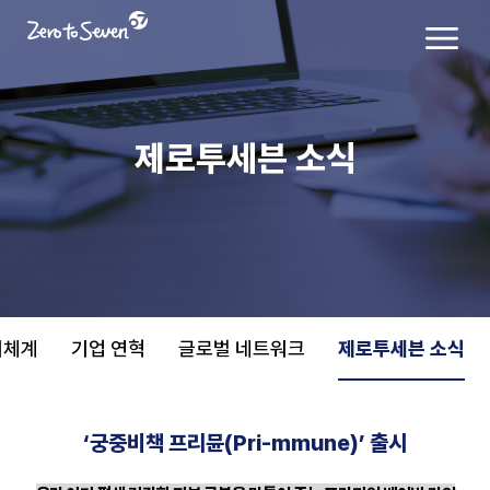
제로투세븐 소식
치체계
기업 연혁
글로벌 네트워크
제로투세븐 소식
‘궁중비책 프리뮨(Pri-mmune)’ 출시