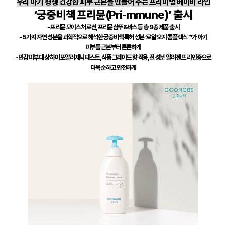
우리 아기 평생 건강한 피부 근본을 만들어 주는 프리미엄 베이비 라인
‘궁중비책 프리뮨
(Pri-mmune)
’ 출시
-
프리뮨 모이스처 로션
,
프리뮨 샴푸
&
바스 등 총
9
종 제품 출시
- 5
가지 자연 성분을 과학적으로 해석한 궁중비책 특허 성분 ‘로얄 오지 콤플렉스™’가 아기
피부를 근본부터 튼튼하게
-
민감 피부 대상 하이포알러제닉 테스트
,
식품 그레이드 향 적용
,
전 성분 알러젠 프리 인증으로
더욱 순하고 안전하게