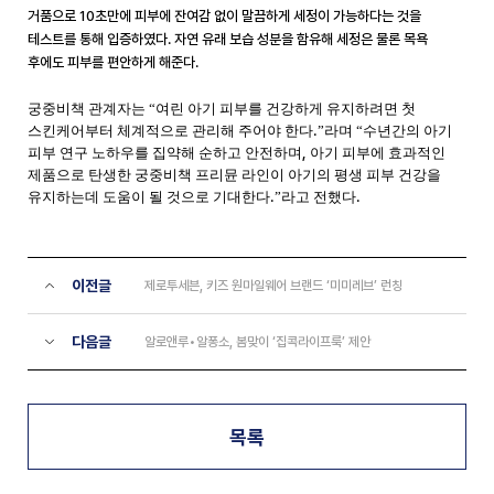
거품으로
10
초만에 피부에 잔여감 없이 말끔하게 세정이 가능하다는 것을
테스트를 통해 입증하였다
.
자연 유래 보습 성분을 함유해 세정은 물론 목욕
후에도 피부를 편안하게 해준다
.
궁중비책 관계자는 “여린 아기 피부를 건강하게 유지하려면 첫
.
스킨케어부터 체계적으로 관리해 주어야 한다
”라며 “수년간의 아기
,
피부 연구 노하우를 집약해 순하고 안전하며
아기 피부에 효과적인
제품으로 탄생한 궁중비책 프리뮨 라인이 아기의 평생 피부 건강을
.
.
유지하는데 도움이 될 것으로 기대한다
”라고 전했다
이전글
제로투세븐, 키즈 원마일웨어 브랜드 ‘미미레브’ 런칭
다음글
알로앤루•알퐁소, 봄맞이 ‘집콕라이프룩’ 제안
목록