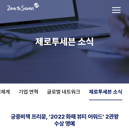
제로투세븐 소식
치체계
기업 연혁
글로벌 네트워크
제로투세븐 소식
궁중비책 프리뮨, ‘2022 화해 뷰티 어워드’ 2관왕
수상 영예