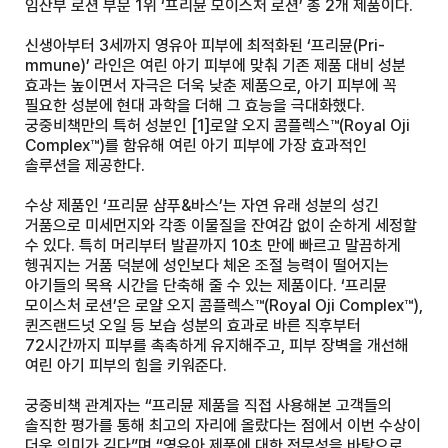
임산부 로션 부문 1위 ‘프리뮨 모이스처 로션’ 총 2개 제품이다.
신생아부터 3세까지 영유아 피부에 최적화된 ‘프리뮨(Pri-
mmune)’ 라인은 여린 아기 피부에 맞춰 기존 제품 대비 성분
효과는 높이면서 자극은 더욱 낮춘 제품으로, 아기 피부에 꼭
필요한 성분에 현대 과학을 더해 그 효능을 극대화했다.
궁중비책만의 특허 성분인
[1]
로얄 오지 콤플렉스™(Royal Oji
Complex™)를 함유해 여린 아기 피부에 가장 효과적인
솔루션을 제공한다.
수상 제품인 ‘프리뮨 샴푸&바스’는 자연 유래 성분의 성긴
거품으로 미세먼지와 각종 이물질을 잔여감 없이 순하게 세정할
수 있다. 특히 머리부터 발끝까지 10초 만에 빠르고 말끔하게
헹궈지는 거품 덕분에 성인보다 체온 조절 능력이 떨어지는
아기들의 목욕 시간을 단축해 줄 수 있는 제품이다. ‘프리뮨
모이스처 로션’은 로얄 오지 콤플렉스™(Royal Oji Complex™),
퀸즈랜드넛 오일 등 보습 성분의 효과로 바른 직후부터
72시간까지 피부를 촉촉하게 유지해주고, 피부 장벽을 개선해
여린 아기 피부의 힘을 키워준다.
궁중비책 관계자는 “프리뮨 제품을 직접 사용해본 고객들의
솔직한 평가를 통해 최고의 자리에 올랐다는 점에서 이번 수상이
더욱 의미가 깊다”며 “영유아 제품에 대한 전문성을 바탕으로