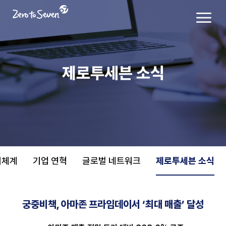
제로투세븐 소식
치체계
기업 연혁
글로벌 네트워크
제로투세븐 소식
궁중비책, 아마존 프라임데이서 ‘최대 매출’ 달성