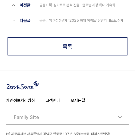
이전글
궁중비책, 싱가포르 본격 진출…글로벌 시장 확대 가속화
다음글
궁중비책 여성청결제 ‘2025 화해 어워드’ 상반기 베스트 신제품 1위
목록
개인정보처리방침
고객센터
오시는길
주소
㈜ 제로투세븐 서울특별시 강남구 학동로 107 5,6층(논현동, 더퍼스트빌딩)