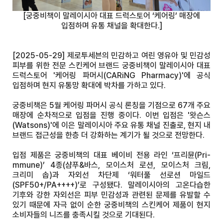
[궁중비책이 말레이시아 대표 드럭스토어 ‘케어링’ 매장에
입점하며 유통 채널을 확대한다.]
[2025-05-29] 제로투세븐의 민감하고 여린 영유아 및 민감성
피부를 위한 전문 스킨케어 브랜드 궁중비책이 말레이시아 대표
드럭스토어 '케어링 파머시(CARiNG Pharmacy)'에 공식
입점하며 현지 유통망 확대에 박차를 가하고 있다.
궁중비책은 5월 케어링 파머시 공식 론칭을 기점으로 67개 주요
매장에 순차적으로 입점을 진행 중이다. 이번 입점은 '왓슨스
(Watsons)'에 이은 말레이시아 주요 유통 채널 진출로, 현지 내
브랜드 접근성을 한층 더 강화하는 계기가 될 것으로 전망한다.
입점 제품은 궁중비책의 대표 베이비 전용 라인 ‘프리뮨(Pri-
mmune)’ 4종(샴푸&바스, 모이스처 로션, 모이스처 크림,
크리미 솝)과 자외선 차단제 ‘워터풀 선로션 마일드
(SPF50+/PA++++)’로 구성됐다. 말레이시아의 고온다습한
기후와 강한 자외선은 피부 민감성과 관련된 문제를 유발할 수
있기 때문에 자극 없이 순한 궁중비책의 스킨케어 제품이 현지
소비자들의 니즈를 충족시킬 것으로 기대된다.