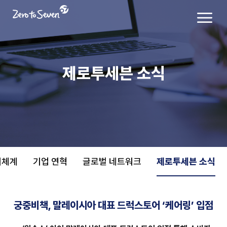
제로투세븐 소식
치체계
기업 연혁
글로벌 네트워크
제로투세븐 소식
궁중비책, 말레이시아 대표 드럭스토어 ‘케어링’ 입점