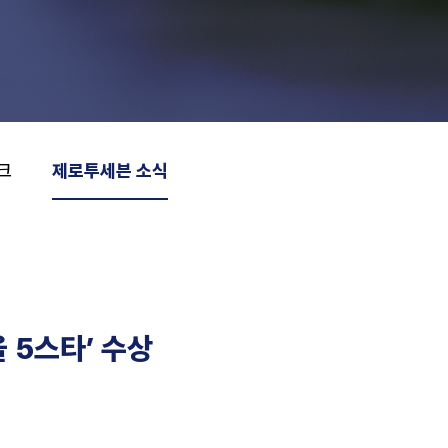
크
제로투세븐 소식
 5스타’ 수상