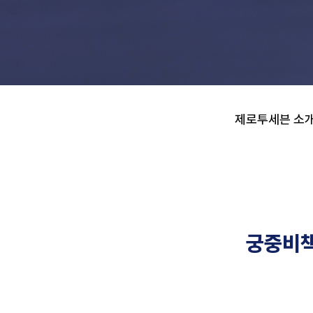
제로투세븐 소식
제로투세븐 소
궁중비책