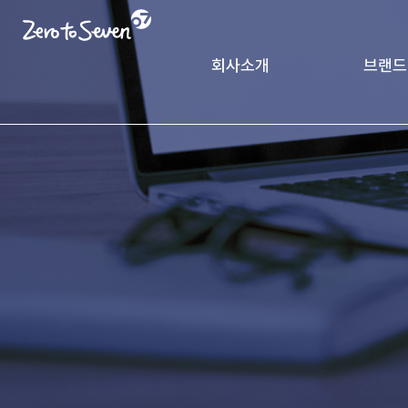
회사소개
브랜드
제로투세븐 소개
궁중비
인사말
CK Pack
가치체계
기업연혁
글로벌 네트워크