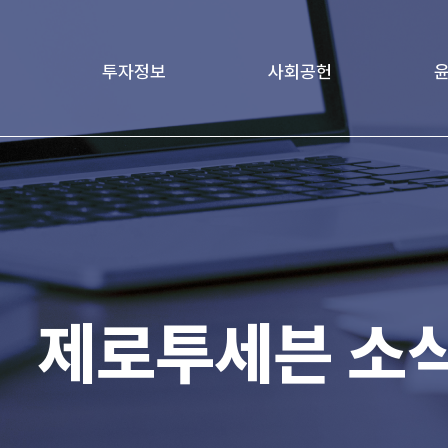
투자정보
사회공헌
책
재무정보
Love Project
윤리
age
기업지배구조
가족친화경영문화
전자공고
제로투세븐 소
IR 자료실