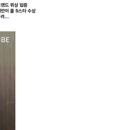
브랜드 위상 입증
어만이 올 5스타 수상
올려…