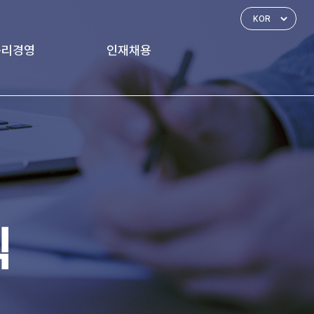
윤리경영
인재채용
경영 체계
인재상
신고하기
인사제도
복리후생
식
채용공고