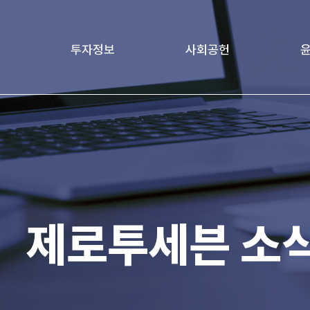
투자정보
사회공헌
책
재무정보
Love Project
윤리
age
기업지배구조
가족친화경영문화
전자공고
제로투세븐 소
IR 자료실