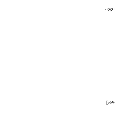
-
아기
[궁중