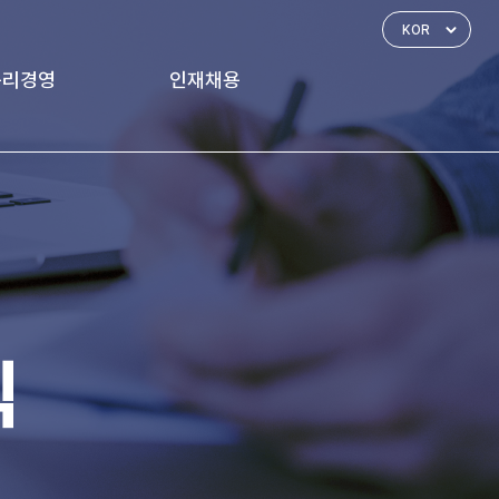
윤리경영
인재채용
경영 체계
인재상
신고하기
인사제도
복리후생
식
채용공고