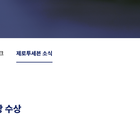
크
제로투세븐 소식
상 수상