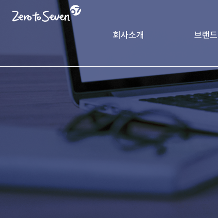
회사소개
브랜드
제로투세븐 소개
궁중비
인사말
CK Pack
가치체계
기업연혁
글로벌 네트워크