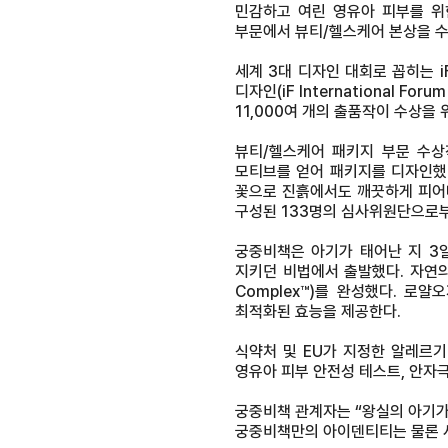
민감하고 여린 영유아 피부를 위한
부문에서 뷰티/헬스케어 본상을 수
세계 3대 디자인 대회로 꼽히는 
디자인(iF International 
11,000여 개의 출품작이 수상을
뷰티/헬스케어 패키지 부문 수상작인
모티브를 얻어 패키지를 디자인했
꽃으로 진흙에서도 깨끗하게 피어
구성된 133명의 심사위원단으로부
궁중비책은 아기가 태어난 지 3
지키던 비법에서 출발했다. 자연
Complex™)를 완성했다. 로얄
최적화된 효능을 제공한다.
식약처 및 EU가 지정한 알레르
영유아 피부 안전성 테스트, 안자극
궁중비책 관계자는 “왕실의 아기가
궁중비책만의 아이덴티티는 물론 사