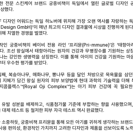
 전문 스킨케어 브랜드 궁중비책이 독일에서 열린 글로벌 디자인 공모전
상했다.
iF 디자인 어워드는 독일 하노버에 위치해 가장 오랜 역사를 자랑하는 독
Forum Design GmbH)’이 매년 최고의 디자인 결과물에 시상을 진행하게
 위해 치열한 경쟁을 벌였다.
 궁중비책의 베이비 전용 라인 ‘프리뮨(Pri-mmune)’은 ‘태항아
다. 조선 왕실에서 태항아리는 원자의 건강과 무병장수를 기원하는 상
나는 강인한 생명력을 상징한다. 이를 통해 아이의 건강을 기원하는 마
터 우수한 평가를 받았다.
일째, 복숭아나무, 매화나무, 뽕나무 등을 달인 처방으로 목욕물을 삼
의 지혜가 담긴 왕실 원자의 피부 보양법에 현대 과학의 기술력을 더해
오지콤플렉스™(Royal Oji Complex™)는 아기 피부 건강에 꼭 
기 유발 성분을 배제하고, 식품첨가물 기준에 부합하는 향을 사용했으며
 대체 테스트 등 철저한 피부 자극 테스트 역시 완료했다.
 소중하듯, 궁중비책 프리뮨을 통해 모든 아기를 귀하게 생각하는 브랜드
용 편의성, 환경적인 가치까지 고려한 디자인과 제품을 선보이도록 노력