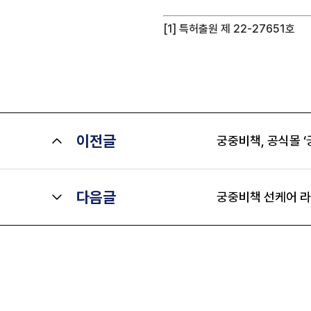
[1]
특허출원 제 22-27651호
이전글
궁중비책, 공식몰 
다음글
궁중비책 선케어 라인