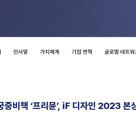
개
인사말
가치체계
기업 연혁
글로벌 네트워
궁중비책 ‘프리뮨’, iF 디자인 2023 본