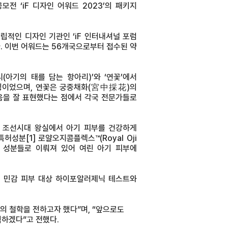
 ‘iF 디자인 어워드 2023’의 패키지
립적인 디자인 기관인 ‘iF 인터내셔널 포럼
 된다. 이번 어워드는 56개국으로부터 접수된 약
리(아기의 태를 담는 항아리)’와 ‘연꽃’에서
징이었으며, 연꽃은 궁중채화(宮中採花)의
음을 잘 표현했다는 점에서 각국 전문가들로
던 조선시대 왕실에서 아기 피부를 건강하게
 특허성분
[1]
로얄오지콤플렉스™(Royal Oji
필요한 성분들로 이뤄져 있어 여린 아기 피부에
, 민감 피부 대상 하이포알러제닉 테스트와
의 철학을 전하고자 했다”며, “앞으로도
하겠다”고 전했다.