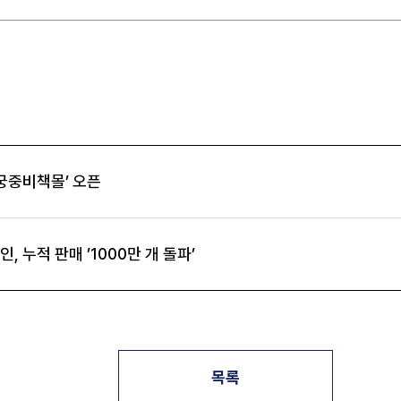
‘궁중비책몰’ 오픈
, 누적 판매 ’1000만 개 돌파’
목록