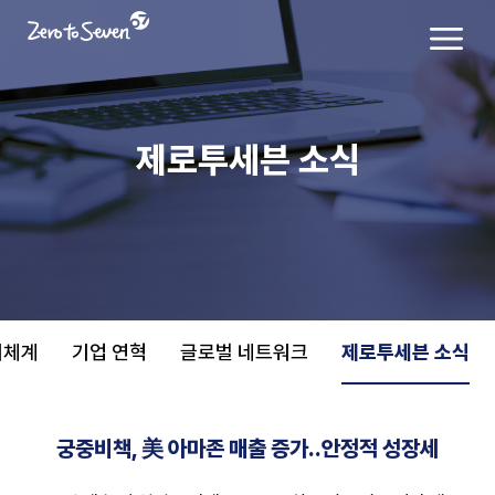
제로투세븐 소식
치체계
기업 연혁
글로벌 네트워크
제로투세븐 소식
궁중비책, 美 아마존 매출 증가..안정적 성장세