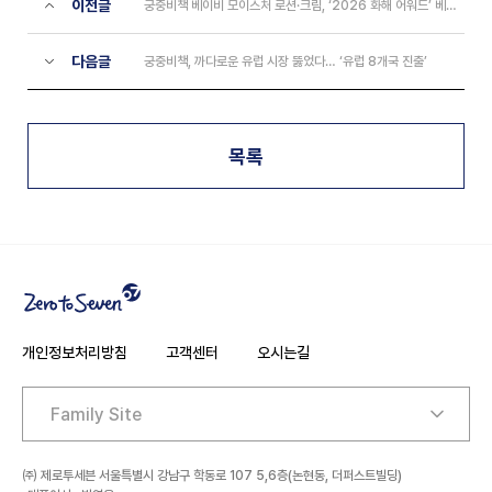
이전글
궁중비책 베이비 모이스처 로션·크림, ‘2026 화해 어워드’ 베이비&맘 부문 1위
다음글
궁중비책, 까다로운 유럽 시장 뚫었다… ‘유럽 8개국 진출’
목록
개인정보처리방침
고객센터
오시는길
주소
㈜ 제로투세븐 서울특별시 강남구 학동로 107 5,6층(논현동, 더퍼스트빌딩)