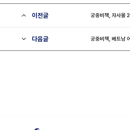
이전글
궁중비책, 자사몰 2
다음글
궁중비책, 베트남 