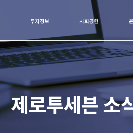
투자정보
사회공헌
책
재무정보
Love Project
윤리
age
기업지배구조
가족친화경영문화
전자공고
제로투세븐 소
IR 자료실