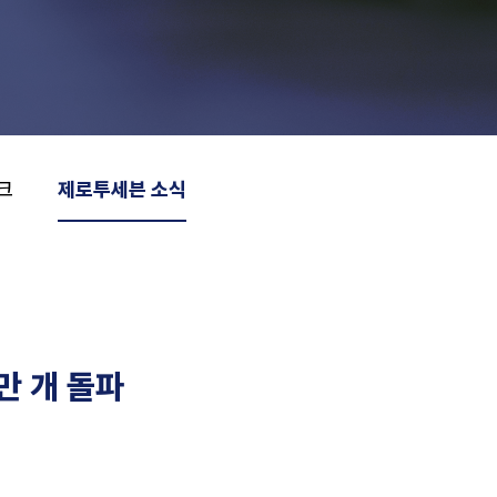
크
제로투세븐 소식
만 개 돌파