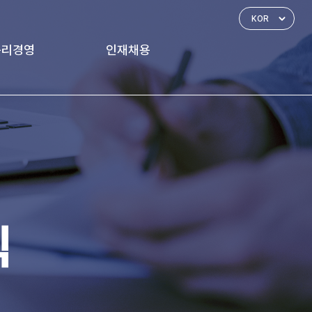
윤리경영
인재채용
경영 체계
인재상
신고하기
인사제도
복리후생
식
채용공고