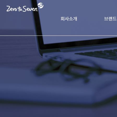
회사소개
브랜드
제로투세븐 소개
궁중비
인사말
CK Pack
가치체계
기업연혁
글로벌 네트워크