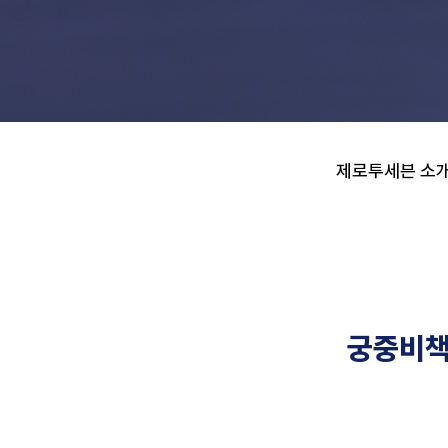
제로투세븐 소식
제로투세븐 소
궁중비책,