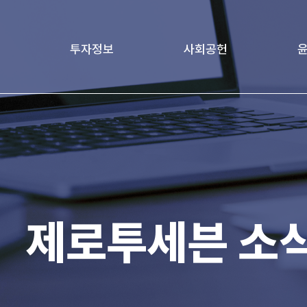
투자정보
사회공헌
책
재무정보
Love Project
윤리
age
기업지배구조
가족친화경영문화
전자공고
제로투세븐 소
IR 자료실