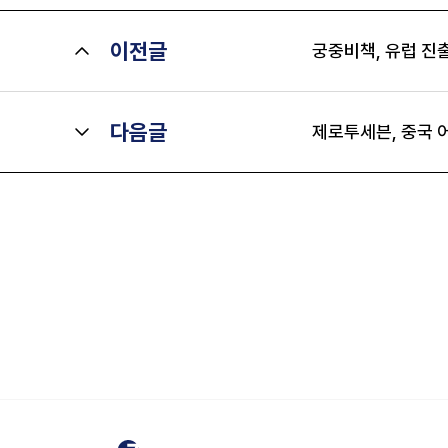
이전글
궁중비책, 유럽 진출
다음글
제로투세븐, 중국 