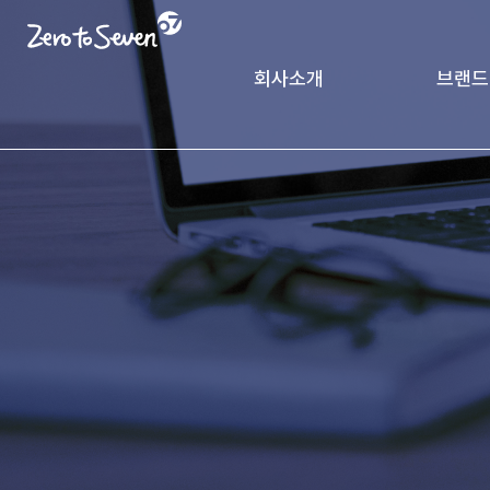
회사소개
브랜드
제로투세븐 소개
궁중비
인사말
CK Pack
가치체계
기업연혁
글로벌 네트워크