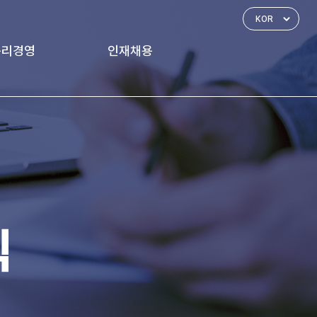
윤리경영
인재채용
경영 체계
인재상
신고하기
인사제도
복리후생
식
채용공고