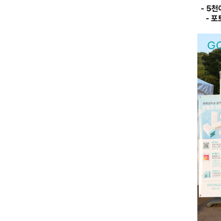
- 5
천
-
포