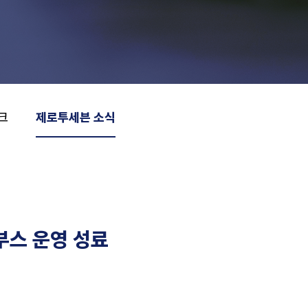
크
제로투세븐 소식
 부스 운영 성료